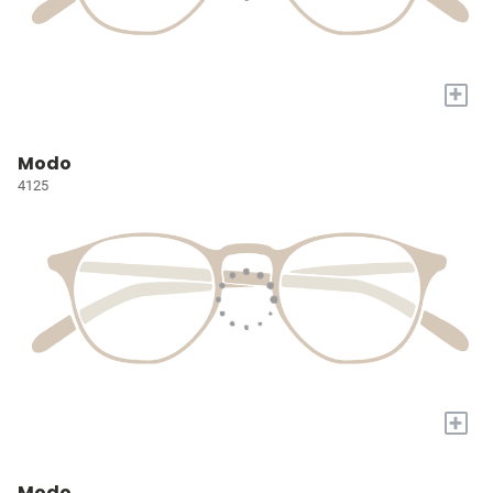
+
Modo
4125
+
Modo