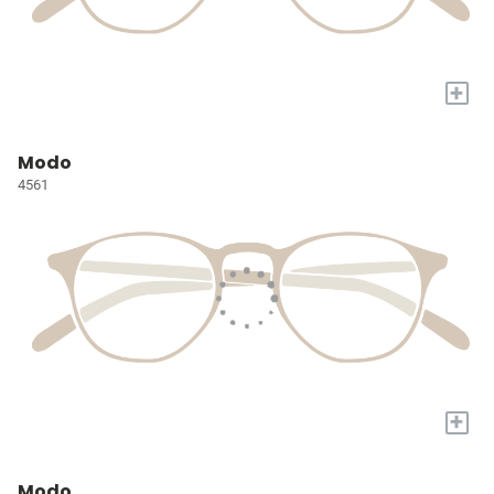
+
Modo
4561
+
Modo