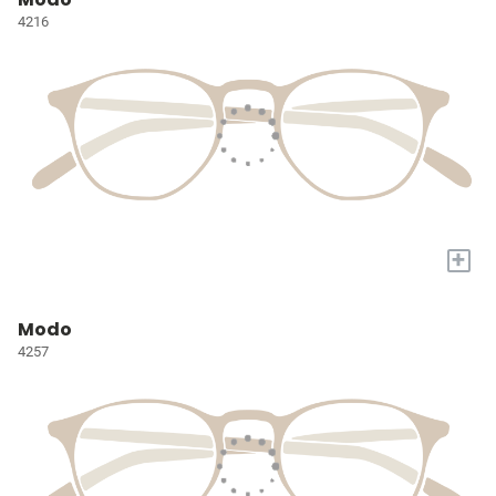
4216
+
Modo
4257