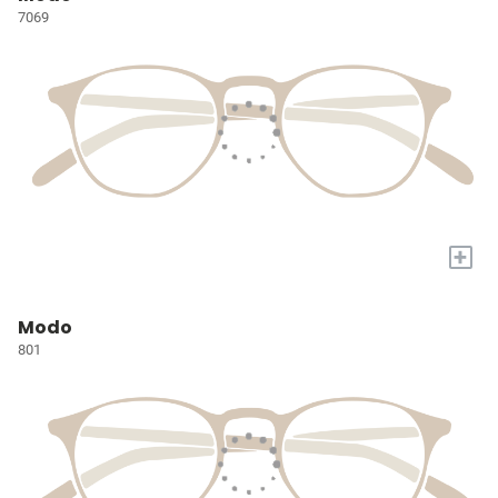
7069
+
Modo
801