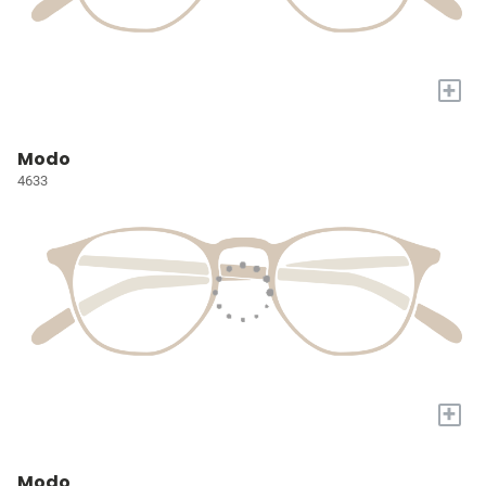
+
Modo
4633
+
Modo