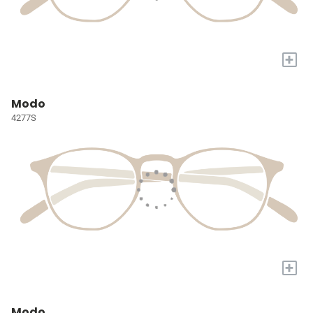
+
Modo
4277S
+
Modo