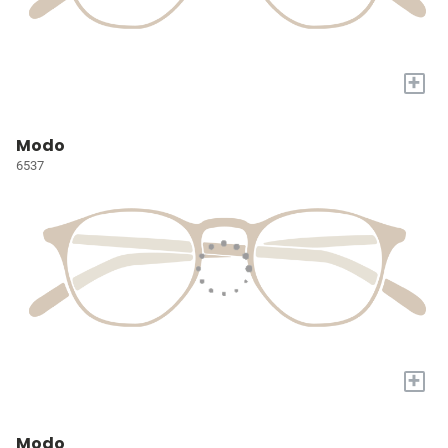
+
Modo
6537
+
Modo