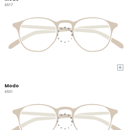
6517
+
Modo
6531