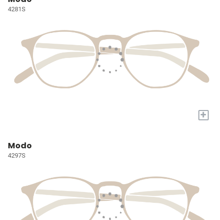
4281S
+
Modo
4297S