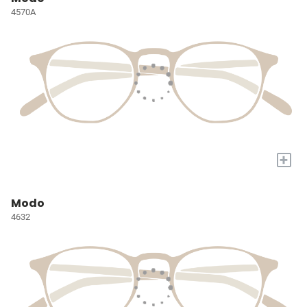
4570A
+
Modo
4632