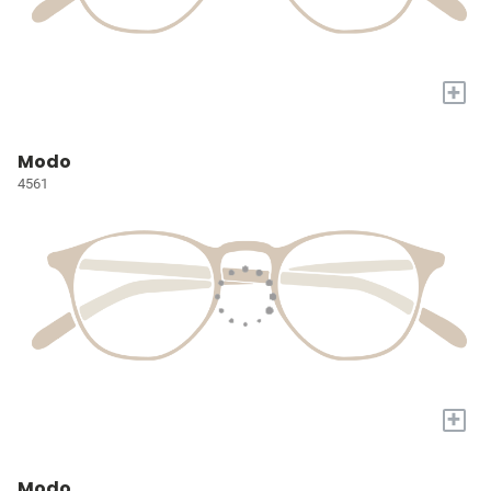
+
Modo
4561
+
Modo