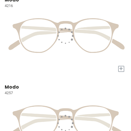
4216
+
Modo
4257