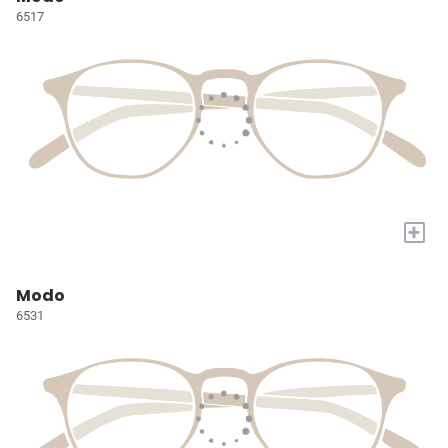
6517
+
Modo
6531