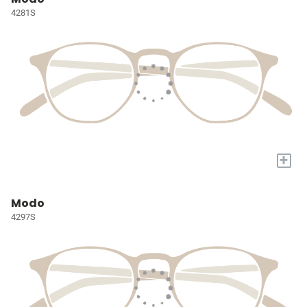
4281S
+
Modo
4297S