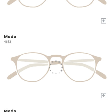
+
Modo
4633
+
Modo