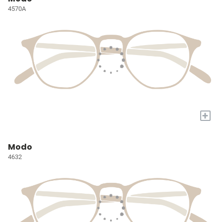
4570A
+
Modo
4632