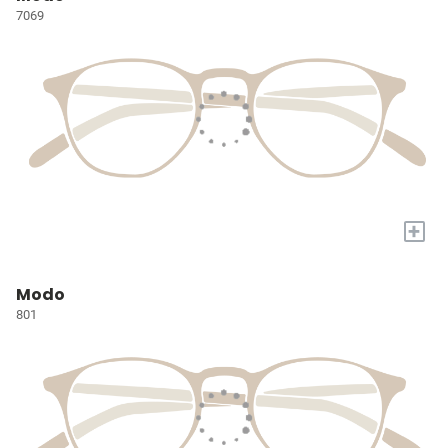
7069
+
Modo
801