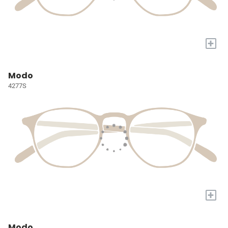
+
Modo
4277S
+
Modo