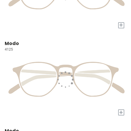
+
Modo
4125
+
Modo